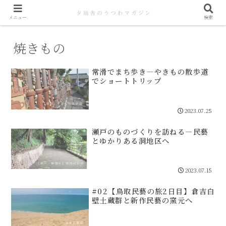
メニュー
検索
焼きもの
常滑でまち歩き―やきもの散歩道
でショートトリップ
2023.07.25
瀬戸のものづくりを訪ねる―民藝
とゆかりある洞地区へ
2023.07.15
#02【鳥取民藝の旅2日目】倉吉白
壁土蔵群と新作民藝の窯元へ