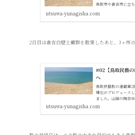
鳥取市や倉吉市に立
utsuwa-yunagisha.com
2日目は倉吉白壁土蔵群を散策したあと、3ヶ所
#02【鳥取民藝
へ
鳥取民藝旅の連載第2
璋也がプロデュース
ました。山陰の陶芸ゆ
utsuwa-yunagisha.com