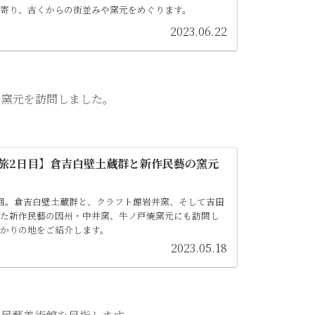
ち寄り、古くからの街並みや窯元をめぐります。
2023.06.22
の窯元を訪問しました。
の旅2日目】倉吉白壁土蔵群と新作民藝の窯元
回。倉吉白壁土蔵群と、クラフト館岩井窯、そして吉田
した新作民藝の因州・中井窯、牛ノ戸焼窯元にも訪問し
かりの地をご紹介します。
2023.05.18