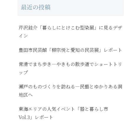
最近の投稿
芹沢銈介「暮らしにとけこむ型染展」に見るデザ
イン
豊田市民芸館「柳宗悦と愛知の民芸展」レポート
常滑でまち歩き―やきもの散歩道でショートトリ
ップ
瀬戸のものづくりを訪ねる―民藝とゆかりある洞
地区へ
東海エリアの人気イベント「器と暮らし市
Vol.3」レポート