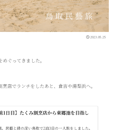
2023.05.25
をめぐってきました。
割烹店でランチをしたあと、倉吉や湯梨浜へ。
の旅1日目】たくみ割烹店から東郷池を目指し
回。民藝と縁の深い鳥取で2泊3日の一人旅をしました。