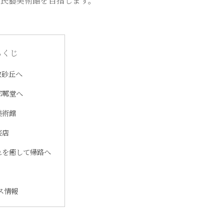
取民藝美術館を目指します。
もくじ
取砂丘へ
邯鄲堂へ
美術館
芸店
れを癒して帰路へ
ス情報