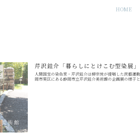
HOME
芹沢銈介「暮らしにとけこむ型染展」
人間国宝の染色家・芹沢銈介は柳宗悦が提唱した民藝運
岡市葵区にある静岡市立芹沢銈介美術館の企画展の様子