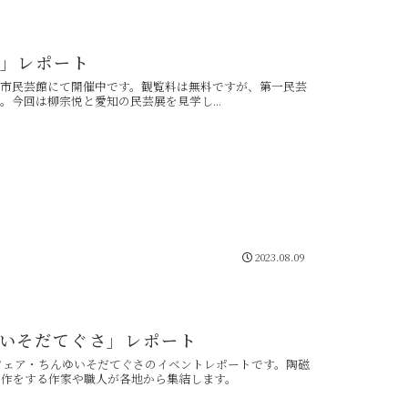
」レポート
で豊田市民芸館にて開催中です。観覧料は無料ですが、第一民芸
今回は柳宗悦と愛知の民芸展を見学し...
2023.08.09
いそだてぐさ」レポート
芸フェア・ちんゆいそだてぐさのイベントレポートです。陶磁
製作をする作家や職人が各地から集結します。