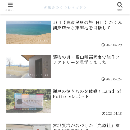
メニュー
検索
#01【鳥取民藝の旅1日目】たくみ
割烹店から東郷池を目指して
2023.04.29
鋳物の街・富山県高岡市で能作フ
ァクトリーを見学しました
2023.04.24
瀬戸の焼きものを体感！Land of
Potteryレポート
2023.04.18
宮沢賢治が名づけた「光原社」東