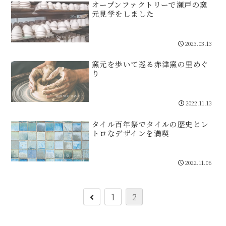
オープンファクトリーで瀬戸の窯
元見学をしました
2023.03.13
窯元を歩いて巡る赤津窯の里めぐ
り
2022.11.13
タイル百年祭でタイルの歴史とレ
トロなデザインを満喫
2022.11.06
前
1
2
へ